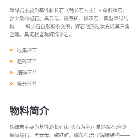
辉绿岩主要为基性斜长石（钙长石为主）+ 单斜辉石；
含少量橄榄石、黑云母、磁铁矿、磷灰石；典型辉绿结
构—— 斜长石自形板条交织，辉石他形粒状充填其三角
空隙。具斑状者称辉绿玢岩。
收集环节
粗碎环节
细碎环节
筛分环节
物料简介
辉绿岩主要为基性斜长石(钙长石为主)+ 单斜辉石;含少
量橄榄石、黑云母、磁铁矿、磷灰石;典型辉绿结构——