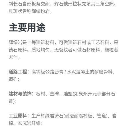
斜长石自形板条交织，辉石他形粒状充填其三角空隙。
具斑状者称辉绿玢岩。
主要用途
辉绿岩是上等建筑材料，可做建筑石材或工艺石料，是
铸石原料。质地均匀、无裂纹者可做石材原料，细粒者
尤佳。
道路工程：
高等级公路沥青 / 水泥混凝土的耐磨骨料、
道砟;
建材与装饰：
板材、墓碑、雕塑(如泉州开元寺部分石
雕);
工业原料：
生产辉绿岩铸石(耐磨耐腐衬板、管道)、岩
棉、玄武岩纤维;